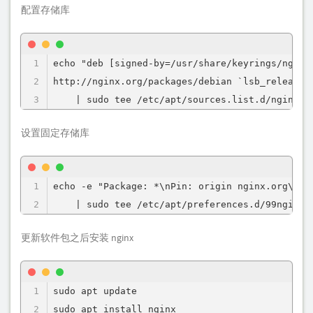
配置存储库
echo "deb [signed-by=/usr/share/keyrings/nginx-
http://nginx.org/packages/debian `lsb_release -
    | sudo tee /etc/apt/sources.list.d/nginx.l
设置固定存储库
echo -e "Package: *\nPin: origin nginx.org\nPin
    | sudo tee /etc/apt/preferences.d/99nginx
更新软件包之后安装 nginx
sudo apt update

sudo apt install nginx