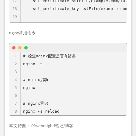
    ssl_certificate sslFile/example.com/ful
    ssl_certificate_key sslFile/example.com
    ssl_protocols TLSv1.2 TLSv1.3;

nginx常用命令
    ssl_ciphers HIGH:!aNULL:!MD5;

    # 安全防护配置（Block common exploits）

    add_header X-Frame-Options "SAMEORIGIN" a
# 检查nginx配置是否有错误

    add_header X-XSS-Protection "1; mode=bloc
nginx -t

    add_header X-Content-Type-Options "nosnif
    add_header Referrer-Policy "strict-origi
# nginx启动

    add_header Strict-Transport-Security "max
nginx

    # 主请求代理配置

# nginx重启

    location / {

nginx -s reload
        proxy_pass http://127.0.0.1:3001;  
本文转自：
wdnmlgbd笔记/博客
        proxy_http_version 1.1;

        proxy_set_header Host $host;    