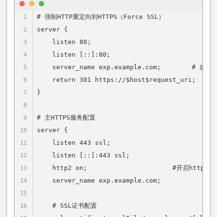
# 强制HTTP重定向到HTTPS（Force SSL）

server {

    listen 80;

    listen [::]:80;

    server_name exp.example.com;        # 改为
    return 301 https://$host$request_uri;  # 
}

# 主HTTPS服务配置

server {

    listen 443 ssl;

    listen [::]:443 ssl;

    http2 on;                      #开启http2支持
    server_name exp.example.com;

    # SSL证书配置
