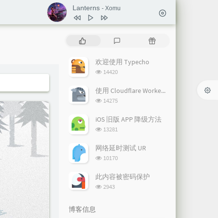
Lanterns
- Xomu
1
Lanterns
Xomu
热
最
随
2
Autumn （秋）
LJY
门
新
机
文
评
文
欢迎使用 Typecho
3
Starset
Cody Sorenson / Kadenza
章
论
章
浏
14420
4
Visions
Acreix
览
次
使用 Cloudflare Workers 直接使用 OpenAI API
5
Withered
Mr Chip / 暴君de
数:
浏
14275
览
6
Ensemble
Vicetone
次
iOS 旧版 APP 降级方法
7
Pneumatic Tokyo
EnV
数:
浏
13281
览
8
Stand With Me
Wisp X
次
网络延时测试 UR
9
Road So Far
Rewind Top Shelf NCS
数:
浏
10170
览
10
China-X
徐梦圆
次
此内容被密码保护
数:
浏
2943
览
次
博客信息
数: