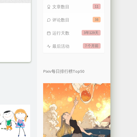
文章数目
11
评论数目
38
运行天数
3年129天
最后活动
7 个月前
Pixiv每日排行榜Top50