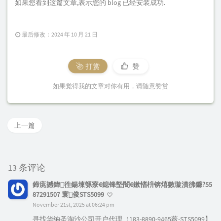
如果您看到这篇文章,表示您的 blog 已经安装成功.
最后修改：2024 年 10 月 21 日
打赏
赞
如果觉得我的文章对你有用，请随意赞赏
上一篇
13 条评论
鍗庣撼鍏徃鍚堜綔寮€鎴锋墍闇€鏉愭枡锛熺數璇濆彿鐮?55
87291507 寰俊STS5099
November 21st, 2025 at 06:24 pm
寻找华纳圣淘沙公司开户代理（183-8890-9465薇-STS5099】