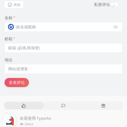
私密评论
表情
名称
*
🎲
邮箱
*
地址
发表评论
热
最
随
门
新
机
文
评
文
欢迎使用 Typecho
章
论
章
浏
14414