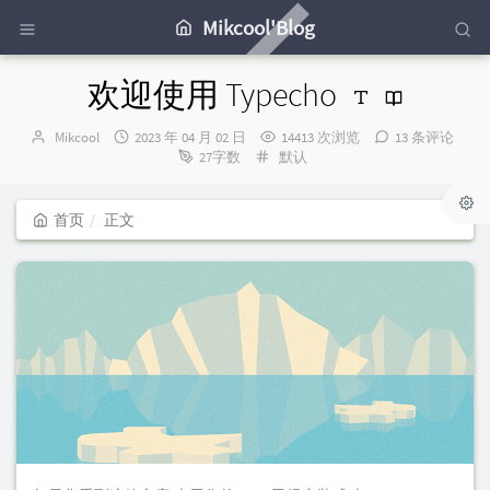
Mikcool'Blog
欢迎使用 Typecho
博
发
Mikcool
2023 年 04 月 02 日
14413 次浏览
13 条评论
主：
布
分
27字数
默认
时
类：
间：
首页
正文