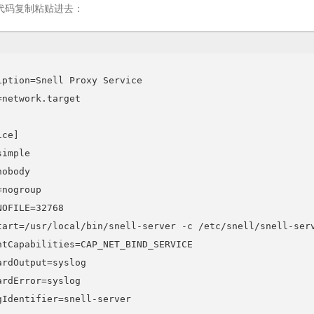
代码复制粘贴进去：


iption=Snell Proxy Service

=network.target

ce]

imple

obody

nogroup

OFILE=32768

tart=/usr/local/bin/snell-server -c /etc/snell/snell-serv
ntCapabilities=CAP_NET_BIND_SERVICE

ardOutput=syslog

ardError=syslog

gIdentifier=snell-server
