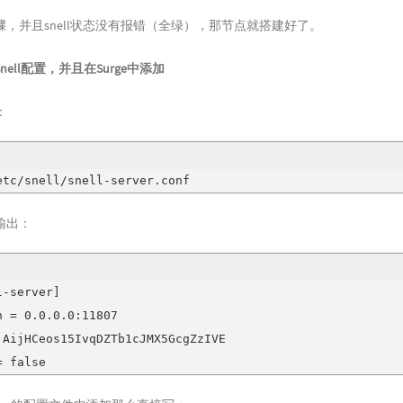
，并且snell状态没有报错（全绿），那节点就搭建好了。
ell配置，并且在Surge中添加
：
etc/snell/snell-server.conf
输出：
-server]

n = 0.0.0.0:11807

 AijHCeos15IvqDZTb1cJMX5GcgZzIVE

= false