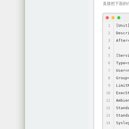
直接把下面的
[Unit]
Descr
After
[Servi
Type=s
User=n
Group=
LimitN
ExecS
Ambie
Stand
Stand
Syslo