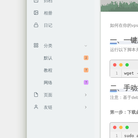
归档
相册
日记
如何在你的vp
一、一键
分类
运行以下脚本
默认
2
教程
7
wget 
网络
7
二、手动
页面
注意：基于de
关于我
友链
第一步：下载
时光机
归档栏
sudo 