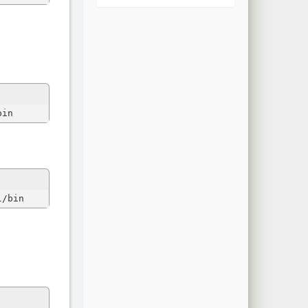
bin
l/bin