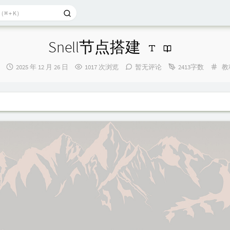
Snell节点搭建
发
分
2025 年 12 月 26 日
1017 次浏览
暂无评论
2413字数
教
布
类
时
间：