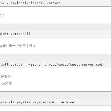
 +x /usr/local/bin/snell-server
夹：
mkdir /etc/snell
wizard生成一个配置文件：
snell-server --wizard -c /etc/snell/snell-server.conf
d服务文件：
verce文件
nvim /lib/systemd/system/snell.service